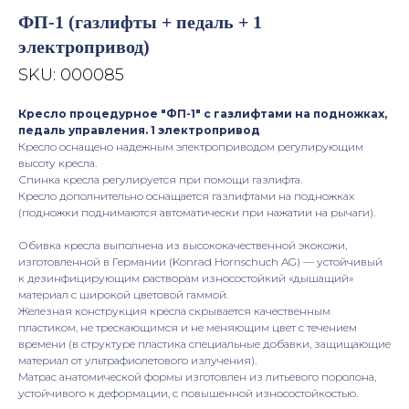
ФП-1 (газлифты + педаль + 1
электропривод)
SKU:
000085
Кресло процедурное "ФП-1" с газлифтами на подножках,
педаль управления. 1 электропривод
Кресло оснащено надежным электроприводом регулирующим
высоту кресла.
Спинка кресла регулируется при помощи газлифта.
Кресло дополнительно оснащается газлифтами на подножках
(подножки поднимаются автоматически при нажатии на рычаги).
Обивка кресла выполнена из высококачественной экокожи,
изготовленной в Германии (Konrad Hornschuch AG) — устойчивый
к дезинфицирующим растворам износостойкий «дышащий»
материал с широкой цветовой гаммой.
Железная конструкция кресла скрывается качественным
пластиком, не трескающимся и не меняющим цвет с течением
времени (в структуре пластика специальные добавки, защищающие
материал от ультрафиолетового излучения).
Матрас анатомической формы изготовлен из литьевого поролона,
устойчивого к деформации, с повышенной износостойкостью.