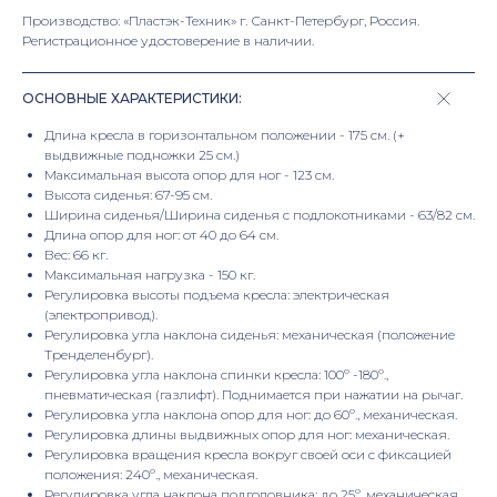
Производство: «Пластэк-Техник» г. Санкт-Петербург, Россия.
Регистрационное удостоверение в наличии.
ОСНОВНЫЕ ХАРАКТЕРИСТИКИ:
Длина кресла в горизонтальном положении - 175 см. (+
выдвижные подножки 25 см.)
Максимальная высота опор для ног - 123 см.
Высота сиденья: 67-95 см.
Ширина сиденья/Ширина сиденья с подлокотниками - 63/82 см.
Длина опор для ног: от 40 до 64 см.
Вес: 66 кг.
Максимальная нагрузка - 150 кг.
Регулировка высоты подъема кресла: электрическая
(электропривод).
Регулировка угла наклона сиденья: механическая (положение
Тренделенбург).
Регулировка угла наклона спинки кресла: 100º -180º.,
пневматическая (газлифт). Поднимается при нажатии на рычаг.
Регулировка угла наклона опор для ног: до 60º., механическая.
Регулировка длины выдвижных опор для ног: механическая.
Регулировка вращения кресла вокруг своей оси с фиксацией
положения: 240º., механическая.
Регулировка угла наклона подголовника: до 25º, механическая.