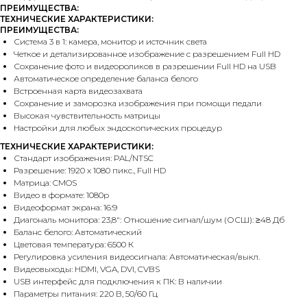
ПРЕИМУЩЕСТВА:
ТЕХНИЧЕСКИЕ ХАРАКТЕРИСТИКИ:
ПРЕИМУЩЕСТВА:
Система 3 в 1: камера, монитор и источник света
Четкое и детализированное изображение с разрешением Full HD
Сохранение фото и видеороликов в разрешении Full HD на USB
Автоматическое определение баланса белого
Встроенная карта видеозахвата
Сохранение и заморозка изображения при помощи педали
Высокая чувствительность матрицы
Настройки для любых эндоскопических процедур
ТЕХНИЧЕСКИЕ ХАРАКТЕРИСТИКИ:
Стандарт изображения: PAL/NTSC
Разрешение: 1920 х 1080 пикс., Full HD
Матрица: CMOS
Видео в формате: 1080p
Видеоформат экрана: 16:9
Диагональ монитора: 23,8″: Отношение сигнал/шум (ОСШ): ≥48 Дб
Баланс белого: Автоматический
Цветовая температура: 6500 К
Регулировка усиления видеосигнала: Автоматическая/выкл.
Видеовыходы: HDMI, VGA, DVI, CVBS
USB интерфейс для подключения к ПК: В наличии
Параметры питания: 220 В, 50/60 Гц