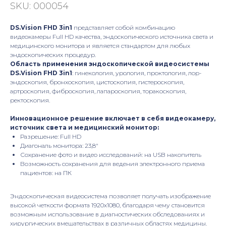
SKU:
000054
DS.Vision FHD 3in1
представляет собой комбинацию
видеокамеры Full HD качества, эндоскопического источника света и
медицинского монитора и является стандартом для любых
эндоскопических процедур.
Область применения эндоскопической видеосистемы
DS.Vision FHD 3in1
: гинекология, урология, проктология, лор-
эндоскопия, бронхоскопия, цистоскопия, гистероскопия,
артроскопия, фиброскопия, лапароскопия, торакоскопия,
ректоскопия.
Инновационное решение включает в себя видеокамеру,
источник света и медицинский монитор:
Разрешение: Full HD
Диагональ монитора: 23,8″
Сохранение фото и видео исследований: на USB накопитель
Возможность сохранения для ведения электронного приема
пациентов: на ПК
Эндоскопическая видеосистема позволяет получать изображение
высокой четкости формата 1920х1080, благодаря чему становится
возможным использование в диагностических обследованиях и
хирургических вмешательствах в различных областях медицины.