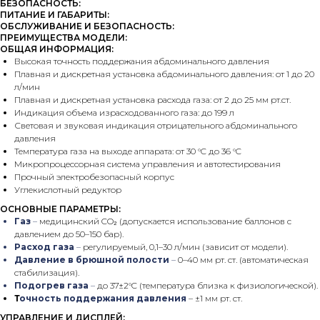
БЕЗОПАСНОСТЬ:
ПИТАНИЕ И ГАБАРИТЫ:
ОБСЛУЖИВАНИЕ И БЕЗОПАСНОСТЬ:
ПРЕИМУЩЕСТВА МОДЕЛИ:
ОБЩАЯ ИНФОРМАЦИЯ:
Высокая точность поддержания абдоминального давления
Плавная и дискретная установка абдоминального давления: от 1 до 20
л/мин
Плавная и дискретная установка расхода газа: от 2 до 25 мм рт.ст.
Индикация объема израсходованного газа: до 199 л
Световая и звуковая индикация отрицательного абдоминального
давления
Температура газа на выходе аппарата: от 30 °C до 36 °C
Микропроцессорная система управления и автотестирования
Прочный электробезопасный корпус
Углекислотный редуктор
ОСНОВНЫЕ ПАРАМЕТРЫ:
Газ
–
медицинский CO₂ (допускается использование баллонов с
давлением до 50–150 бар).
Расход газа
–
регулируемый, 0,1–30 л/мин (зависит от модели).
Давление в брюшной полости
–
0–40 мм рт. ст. (автоматическая
стабилизация).
Подогрев газа
–
до 37±2°C (температура близка к физиологической).
Т
очность поддержания давления
–
±1 мм рт. ст.
УПРАВЛЕНИЕ И ДИСПЛЕЙ: