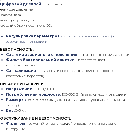
Цифровой дисплей
– отображает:
•текущее давление
•расход газа
•температуру подогрева
•общий объем поданного CO₂
Регулировка параметров
– кнопочная или сенсорная (в
зависимости от модели).
БЕЗОПАСНОСТЬ:
Система аварийного отключения
–
при превышении давления.
Фильтр бактериальной очистки
–
предотвращает
инфицирование.
Сигнализация
–
звуковая и световая при неисправностях
(засорение, перегрев).
ПИТАНИЕ И ГАБАРИТЫ:
Напряжение:
220 В, 50 Гц.
Потребляемая мощность:
100–300 Вт (в зависимости от модели).
Размеры:
250×150×300 мм (компактный, может устанавливаться на
стойку).
Вес:
3–5 кг.
ОБСЛУЖИВАНИЕ И БЕЗОПАСНОСТЬ:
Фильтры
–
заменяйте после каждой операции (или согласно
инструкции).