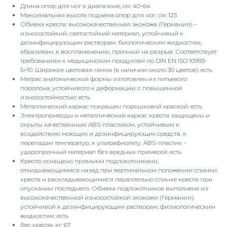
Длина опор для ног в диапазоне, см: 40-64
Максимальная высота подъема опор для ног, см: 123
Обивка кресла: высококачественная экокожа (Германия) –
износостойкий, светостойкий материал, устойчивый к
дезинфицирующим растворам, биологическим жидкостям,
абразивам, к воспламенению, прочный на разрыв. Соответствует
требованиям к медицинским продуктам по DIN EN ISO 10993-
5+10. Широкая цветовая гамма (в наличии около 30 цветов): есть
Матрас анатомической формы изготовлен из литьевого
поролона, устойчивого к деформации, с повышенной
износостойкостью: есть
Металлический каркас покрашен порошковой краской: есть
Электроприводы и металлический каркас кресла защищены и
скрыты качественным ABS-пластиком, устойчивым к
воздействию моющих и дезинфицирующих средств, к
перепадам температур, к ультрафиолету. ABS-пластик –
ударопрочный материал без вредных примесей: есть
Кресло оснащено прямыми подлокотниками,
откидывающимися назад при вертикальном положении спинки
кресла и раскладывающимися параллельно спинке кресла при
опускании последнего. Обивка подлокотников выполнена из
высококачественной износостойкой экокожи (Германия),
устойчивой к дезинфицирующим растворам, физиологическим
жидкостям: есть
Вес кресла, кг: 67