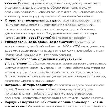
канала:
Подача стерильного подогретого воздуха осуществляется
отдельно к каждому эндоскопу, обеспечивая полную сушку
воздушно-водяного, инструментального и аспирационного каналов —
ключевое условие предотвращения образования биоплёнки.
Стерильная воздушная среда:
Оснащен высокоэффективным
HEPA-фильтром класса H14 (фильтрация ≥ 99,995% частиц), УФ-
стерилизацией воздуха и системой циркуляции с избыточным
давлением в зоне хранения. Поддерживает стерильность внутри
камеры до
168 часов (7 суток)
без повторной обработки.
Универсальные выдвижные держатели:
Совместимы с
эндоскопами с длиной рабочей части от 1400 до 1700 мм и диаметром
до 32 мм. Выдерживают нагрузку не менее 100 Н (≈10 кг), обеспечивая
надежную фиксацию и защиту оборудования.
Цветной сенсорный дисплей с интуитивным
управлением:
Отображает ключевые параметры: время, температуру
и статус каждого канала. Нумерованные кнопки обеспечивают прямое
и быстрое управление циклами обработки для каждого эндоскопа.
Встроенное меню предоставляет детальную информацию о процессах,
происходящих по каждому каналу.
Встроенный термопринтер:
Расположен на двери технического
отсека. Позволяет распечатать отчет по каждому каналу одним
нажатием кнопки — обеспечивает полную прослеживаемость
процессов и соответствие требованиям аудита и стандартов качества.
Корпус из нержавеющей стали с полимерно-порошковым
покрытием:
Обеспечивает исключительную прочность, устойчивость