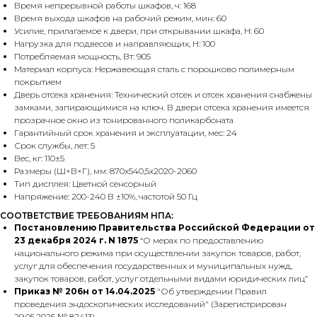
Время непрерывной работы шкафов, ч: 168
Время выхода шкафов на рабочий режим, мин: 60
Усилие, прилагаемое к двери, при открывании шкафа, Н: 60
Нагрузка для подвесов и направляющих, H: 100
Потребляемая мощность, Вт: 905
Материал корпуса: Нержавеющая сталь с порошково полимерным
покрытием
Дверь отсека хранения: Технический отсек и отсек хранения снабжены
замками, запирающимися на ключ. В двери отсека хранения имеется
прозрачное окно из тонированного поликарбоната
Гарантийный срок хранения и эксплуатации, мес: 24
Срок службы, лет: 5
Вес, кг: 110±5
Размеры (Ш×В×Г), мм: 870х540,5х2020-2060
Тип дисплея: Цветной сенсорный
Напряжение: 200-240 В ±10%, частотой 50 Гц
СООТВЕТСТВИЕ ТРЕБОВАНИЯМ НПА:
Постановлению Правительства Российской Федерации от
23 декабря 2024 г. N 1875
“О мерах по предоставлению
национального режима при осуществлении закупок товаров, работ,
услуг для обеспечения государственных и муниципальных нужд,
закупок товаров, работ, услуг отдельными видами юридических лиц”
Приказ № 206н от 14.04.2025
"Об утверждении Правил
проведения эндоскопических исследований" (Зарегистрирован
29.05.2025 № 82413)