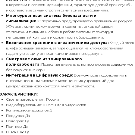
к коррозии и легкость дезинфекции, гарантируя долгий срок службы
и соответствие самым строгим санитарным требованиям.
Многоуровневая система безопасности и
сигнализации:
Оперативно предупреждает о превышении ресурса
УФ-ламп, критическом времени хранения, открытой двери,
отключении питания и сбоях в работе системы, гарантируя
непрерывный контроль и сохранность оборудования.
Безопасное хранение с ограничением доступа:
Каждый отсек
шкафа оснащен замками, запирающимися на ключ, обеспечивая
надежную защиту от несанкционированного доступа.
Смотровое окно из тонированного
поликарбоната:
Позволяет визуально контролировать содержимое
без вскрытия камеры.
Интеграция в цифровую среду:
Возможность подключения к
информационным системам медицинских учреждений для
централизованного контроля, учета и отчетности.
ХАРАКТЕРИСТИКИ:
Страна изготовления: Россия
Вид оборудования: Шкафы для эндоскопов
Количество эндоскопов: 5
Продувка: Да
Подогрев: Да
Принтер: Да
HEPA H14: Да