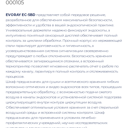
000105
EVORAY EC-5BD
представляет собой передовое решение,
разработанное для обеспечения максимальной безопасности,
эффективности и удобства в вашей эндоскопической практике.
Универсальные держатели надежно фиксируют эндоскопы, а
интуитивно понятный сенсорный дисплей обеспечивает полный
контроль за циклами обработки. Прочный корпус из нержавеющей
стали гарантирует долговечность и гигиеничность, а
усовершенствованная система сигнализации своевременно
предупреждает о любых отклонениях. Безопасность хранения
обеспечивается запирающимися отсеками, а встроенный
термопринтер позволяет мгновенно распечатать отчет о работе по
каждому каналу, гарантируя полный контроль и отслеживаемость
процессов.
Шкаф предназначен для сушки и асептического хранения гибких
волоконно-оптических и видео эндоскопов всех типов, прошедших
предварительную обработку, с возможностью подачи сжатого
воздуха в каналы эндоскопов и установленной системой подогрева
циркулирующего внутри контура циркуляции воздуха.
Обеспечивает оптимальные условия хранения за счет стерильной
воздушной среды и встроенной системы контроля. Шкаф
предназначен для применения в условиях лечебно-
профилактических учреждений, научно-исследовательских
институтов и других медицинских учреждений.