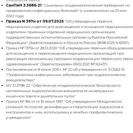
СанПиН 3.3686-21
"Санитарно-эпидемиологические требования по
профилактике инфекционных болезней" (с изменениями на 25 мая
2022 года)
Приказ N 397н от 09.07.2025
"Об утверждении перечня
медицинских изделий для дооснащения и оснащения медицинскими
изделиями приемных отделений медицинских организаций,
подведомственных исполнительным органам субъектов Российской
Федерации" (Зарегистрировано в Минюсте России 08.08.2025 N 83157)
Приказ № 1379н от 28.12.2020 "Об утверждении перечня оборудования
для оснащения и переоснащения медицинских организаций при
реализации региональных программ модернизации первичного звена
здравоохранения" (Зарегистрирован 09.02.2021 № 62437)
Постановление от 8 июня 2015 г. № 20 об утверждении сп 3.1.3263-15
"Профилактика инфекционных заболеваний при эндоскопических
вмешательствах"
МУ 3.1.3798-22 "Обеспечение эпидемиологической безопасности
нестерильных эндоскопических вмешательств на желудочно-
кишечном тракте и дыхательных путях"
Приказ № 184 от от 16 июня 1997 "Об утверждении Методических
указаний по очистке, дезинфекции и стерилизации эндоскопов и
инструментов к ним, используемых в лечебно-профилактических
учреждениях"