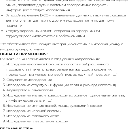
MPPS, позволяет другим системам своевременно получать
информацию о статусе исследования
Запрос/извлечение DICOM - извлечения данных о пациенте с сервера
для получения данных по другим исследованиям по данному
пациенту
Структурированный отчет - отправка на сервер DICOM
структурированного отчета с изображениями
Это обеспечивает бесшовную интеграцию системы в информационную
инфраструктуру клиники.
ОБЛАСТИ ПРИМЕНЕНИЯ:
EVORAY USS 40 применяется в следующих направлениях:
Исследование органов брюшной полости и забрюшинного
пространства (печень, почки, селезенка, желудок и кишечник,
поджелудочная железа, мочевой пузырь, желчный пузырь и т.д.)
Сосудистые исследования
Исследование структуры и функции сердца (эхокардиография)
Акушерство и гинекология
Исследования малых и поверхностных органов (щитовидная железа,
лимфатические узлы и т.д.)
Исследование мягких тканей, мышц, сухожилий, связок
Исследование нервной системы
Исследование головного мозга
Исследование плевральной полости
ПРЕИМУЩЕСТВА: