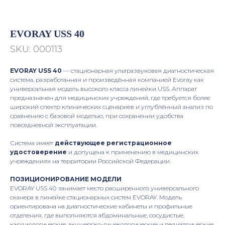
EVORAY USS 40
SKU:
000113
EVORAY USS 40
— стационарная ультразвуковая диагностическая
система, разработанная и произведённая компанией Evoray как
универсальная модель высокого класса линейки USS. Аппарат
предназначен для медицинских учреждений, где требуется более
широкий спектр клинических сценариев и углублённый анализ по
сравнению с базовой моделью, при сохранении удобства
повседневной эксплуатации.
Система имеет
действующее регистрационное
удостоверение
и допущена к применению в медицинских
учреждениях на территории Российской Федерации.
ПОЗИЦИОНИРОВАНИЕ МОДЕЛИ
EVORAY USS 40 занимает место расширенного универсального
сканера в линейке стационарных систем EVORAY. Модель
ориентирована на диагностические кабинеты и профильные
отделения, где выполняются абдоминальные, сосудистые,
кардиологические, акушерско-гинекологические и педиатрические