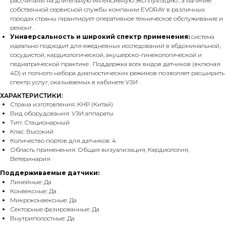
рассчитаны на длительную интенсивную эксплуатацию , а наличие
собственной сервисной службы компании EVORAY в различных
городах страны гарантирует оперативное техническое обслуживание и
ремонт .
Универсальность и широкий спектр применения:
система
идеально подходит для ежедневных исследований в абдоминальной,
сосудистой, кардиологической, акушерско-гинекологической и
педиатрической практике . Поддержка всех видов датчиков (включая
4D) и полного набора диагностических режимов позволяет расширить
спектр услуг, оказываемых в кабинете УЗИ .
ХАРАКТЕРИСТИКИ:
Страна изготовления: КНР (Китай)
Вид оборудования: УЗИ аппараты
Тип: Стационарный
Клас: Высокий
Количество портов для датчиков: 4
Область применения: Общая визуализация, Кардиология,
Ветеринария
Поддерживаемые датчики:
Линейные: Да
Конвексные: Да
Микроконвексные: Да
Секторные фазированные: Да
Внутриполостные: Да