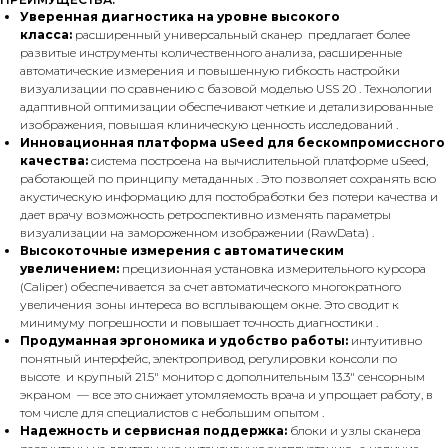
Уверенная диагностика на уровне высокого
класса:
расширенный универсальный сканер предлагает более
развитые инструменты количественного анализа, расширенные
автоматические измерения и повышенную гибкость настройки
визуализации по сравнению с базовой моделью USS 20 . Технологии
адаптивной оптимизации обеспечивают четкие и детализированные
изображения, повышая клиническую ценность исследований .
Инновационная платформа uSeed для бескомпромиссного
качества:
система построена на вычислительной платформе uSeed,
работающей по принципу метаданных . Это позволяет сохранять всю
акустическую информацию для постобработки без потери качества и
дает врачу возможность ретроспективно изменять параметры
визуализации на замороженном изображении (RawData) .
Высокоточные измерения с автоматическим
увеличением:
прецизионная установка измерительного курсора
(Caliper) обеспечивается за счет автоматического многократного
увеличения зоны интереса во всплывающем окне. Это сводит к
минимуму погрешности и повышает точность диагностики .
Продуманная эргономика и удобство работы:
интуитивно
понятный интерфейс, электропривод регулировки консоли по
высоте и крупный 21.5" монитор с дополнительным 13.3" сенсорным
экраном — все это снижает утомляемость врача и упрощает работу, в
том числе для специалистов с небольшим опытом .
Надежность и сервисная поддержка:
блоки и узлы сканера