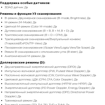
Поддержка особых датчиков:
3D/4D датчик: Да
Режимы и функции УЗ сканирования:
B-режим, Двухмерное сканирование (B-mode, Brightness): Да
M-режим (M-Mode): Да
Цветной M-режим (Color M-mode): Да
Дуплексное сканирование (В + В, В + М, В + D): Да
Триплексное сканирование (В + D + CFM): Да
Трапециевидное сканирование/Виртуальный конвекс
(Trapezoid/ExFOV/TP-View): Да
Панорамное сканирование (iScape View/Logiq View/Sie Scape): Да
Режим B-сканирования с отклонением угла (B steer): Да
Анатомический М-режим: Да
Доплеровские режимы (D):
Двунаправленный энергетический допплер (DPDI): Да
Импульсно-волновой допплер (PW, Pulsed Wave Doppler): Да
Постоянно-волновой допплер (CW, Continuous Wave Doppler): Да
Цветовой допплер, ЦДК (CFM, CFA, Color Doppler): Да
Высокочастотный импульсный допплер (HFPW или HPRF): Да
Энергетический допплер (PD Power Doppler, Energy Doppler): Да
Направленный энергетический допплер (DPD, Directional Power
Doppler): Да
Трехмерный режим: Да
Тканевой допплер (TDI, TVI, TEI, TVD и TVM): Да