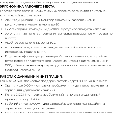
конкретного отделения без компромиссов по функциональности .
ЭРГОНОМИКА РАБОЧЕГО МЕСТА:
Рабочее место врача в EVORAY USS 40 спроектировано для длительной
клинической эксплуатации:
21,5″ медицинский LCD-монитор с высоким разрешением и
регулируемым углом наклона до 90 ;
13,3″ сенсорный командный дисплей с регулировкой угла наклона;
эргономичная панель управления с электроприводом регулировки по
высоте;
удобное расположение зоны TGC;
встроенный подогреватель геля, держатели кабелей и развитые
интерфейсы подключения.
В сумме это формирует уровень удобства и оснащения, который не
встречается в аппаратах такого класса: мониторы с диагональю 21,5” и
13,3” дюйма, а также электропривод консоли - это отличительные черты
моделей классом выше.
РАБОТА С ДАННЫМИ И ИНТЕГРАЦИЯ:
EVORAY USS 40 полностью поддерживает стандарт DICOM 3.0, включая:
Хранилище DICOM - отправка изображения и данных о пациенте на
сервер для удаленного хранения
Печать DICOM - отправка изображений на печать на удаленный
принтер сервера DICOM
Рабочий список DICOM - для запроса/извлечения хранящейся на
сервере информации о пациенте
DICOM MPPS - для отправки статуса исследования пациента на сервер