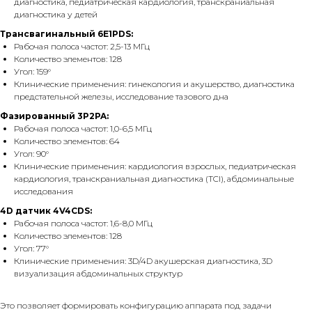
диагностика, педиатрическая кардиология, транскраниальная
диагностика у детей
Трансвагинальный 6E1PDS:
Рабочая полоса частот: 2,5-13 МГц
Количество элементов: 128
Угол: 159°
Клинические применения: гинекология и акушерство, диагностика
предстательной железы, исследование тазового дна
Фазированный 3P2PA:
Рабочая полоса частот: 1,0-6,5 МГц
Количество элементов: 64
Угол: 90°
Клинические применения: кардиология взрослых, педиатрическая
кардиология, транскраниальная диагностика (TCI), абдоминальные
исследования
4D датчик 4V4CDS:
Рабочая полоса частот: 1,6-8,0 МГц
Количество элементов: 128
Угол: 77°
Клинические применения: 3D/4D акушерская диагностика, 3D
визуализация абдоминальных структур
Это позволяет формировать конфигурацию аппарата под задачи