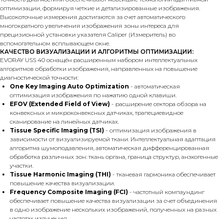
оптимизации, формируя четкие и детализированные изображения.
Высокоточные измерения достигаются за счет автоматического
многократного увеличения изображения зоны интереса для
прецизионной установки указателя Caliper (Измеритель) во
вспомогательном всплывающем окне.
КАЧЕСТВО ВИЗУАЛИЗАЦИИ И АЛГОРИТМЫ ОПТИМИЗАЦИИ:
EVORAY USS 40 оснащён расширенным набором интеллектуальных
алгоритмов обработки изображения, направленных на повышение
диагностической точности:
One Key Imaging Auto Optimization
- автоматическая
оптимизация изображения по нажатию одной клавиши.
EFOV (Extended Field of View)
- расширение сектора обзора на
конвексных и микроконвексных датчиках, трапециевидное
сканирование на линейных датчиках.
Tissue Specific Imaging (TSI)
- оптимизация изображения в
зависимости от визуализируемой ткани. Интеллектуальная адаптация
алгоритма шумоподавления, автоматическая дифференцированная
обработка различных зон: ткань органа, граница структур, анэхогенные
участки.
Tissue Harmonic Imaging (THI)
- тканевая гармоника обеспечивает
повышение качества визуализации.
Frequency Composite Imaging (FCI)
- частотный компаундинг
обеспечивает повышение качества визуализации за счет объединения
в одно изображение нескольких изображений, полученных на разных
частотах излучения.