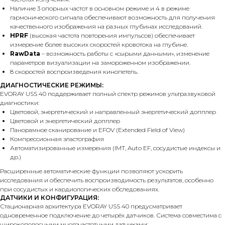
Наличие 3 опорных частот в основном режиме и 4 в режиме
гармонического сигнала обеспечивают возможность для получения
качественного изображения на разных глубинах исследований.
HPRF
(высокая частота повторения импульсов) обеспечивает
измерение более высоких скоростей кровотока на глубине.
RawData
– возможность работы с «сырыми данными», изменение
параметров визуализации на замороженном изображении.
8 скоростей воспроизведения кинопетель.
ДИАГНОСТИЧЕСКИЕ РЕЖИМЫ:
EVORAY USS 40 поддерживает полный спектр режимов ультразвуковой
диагностики:
Цветовой, энергетический и направленный энергетический допплер
Цветовой и энергетический допплер
Панорамное сканирование и EFOV (Extended Field of View)
Компрессионная эластография
Автоматизированные измерения (IMT, Auto EF, сосудистые индексы и
др.)
Расширенные автоматические функции позволяют ускорить
исследования и обеспечить воспроизводимость результатов, особенно
при сосудистых и кардиологических обследованиях.
ДАТЧИКИ И КОНФИГУРАЦИЯ:
Стационарная архитектура EVORAY USS 40 предусматривает
одновременное подключение до четырёх датчиков. Система совместима с
широкополосными многочастотными датчиками: