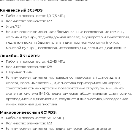
Конвексный 3C5PDS:
Рабочая полоса частот: 1,0–7,5 МГц
Количество элементов: 128
Угол: 72°
Клинические применения: абдоминальные исследования (печень,
желчный пузырь, поджелудочная железа), акушерство и гинекология,
педиатрическая абдоминальная диагностика, урология (почки,
мочевой пузырь), исследование тазового дна, легочная диагностика
Линейный 7L4PDS:
Рабочая полоса частот: 4,2–15 МГц
Количество элементов: 128
Ширина: 38 мм
Клинические применения: поверхностные органы (щитовидная
железа, молочные железы), диагностика периферических нервов,
сонография сонных артерий, поверхностные структуры, мышечно-
скелетная система (MSK), педиатрическая абдоминальная диагностика,
ортопедическая диагностика, сосудистая диагностика, исследование
яичек, легочная диагностика
Микроконвексный 6C1PDS:
Рабочая полоса частот: 3,5-12 МГц
Количество элементов: 128
Клинические применения: педиатрическая абдоминальная