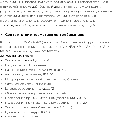
Эргономичный проводной пульт, подключаемый непосредственно к
оптической головке, даёт быстрый доступ к основным функциям:
регулировке увеличения, сдвигу точки фокуса, управлению цветовыми
фильтрами и моментальной фотофиксации . Для соблюдения
стерильности опционально доступен ножной переключатель,
освобождающий руки врача для проведения манипуляций .
Соответствие нормативным требованиям
Кольпоскоп (НКМИ 248430) является обязательным оборудованием по
стандартам оснащения в приложениях №3, №21, №34, №37, №40, №43,
№46 Приказа Минздрава РФ № 1130н
ХАРАКТЕРИСТИКИ:
Тип кольпоскопа: Цифровой
Видеокамера: Встроенная
Разрешение камеры: 1920×1080 (Full HD)
Частота кадров камеры, FPS: 60
Фокусировка камеры: Автоматическая, Ручная
Оптическое увеличение, х: до 20
Цифровое увеличение, хд: до 12
Общий диапазон увеличения, х: до 240
Поле зрения при минимальном увеличении, мм: 250
Поле зрения при максимальном увеличении, мм: 20
Тип источника света: Светодиодный (11 шт.)
Цветовая температура, К: 6500
Освещённость, Лк: 1500