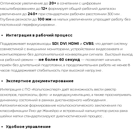
Оптическое увеличение до
20×
в сочетании с цифровым
масштабированием до
12×
формирует общий рабочий диапазон
увеличения до
240×
при стандартном рабочем расстоянии 300 мм .
Глубина резкости до
100 мм
на малых увеличениях упрощает работу без
постоянной перефокусировки .
Интеграция в рабочий процесс
Поддерживает видеовыходы
SDI
,
DVI
,
HDMI
и
CVBS
, что делает систему
совместимой с внешними мониторами, устройствами видеозахвата и
компьютерами без дополнительной конвертации сигнала . Быстрый выход
на рабочий режим —
не более 60 секунд
— позволяет начинать
приём без длительной подготовки, а продолжительная работа не менее 8
часов поддерживает стабильность при высокой нагрузке .
Экспертное документирование
Интеграция с ПО «Кольпоэксперт» даёт возможность вести реестр
осмотров, протоколы, фото- и видеодокументацию, а также просматривать
динамику состояний в рамках диспансерного наблюдения .
Автоматическое формирование кольпоскопического заключения по
классификации Рио-де-Жанейро и встроенный калькулятор риска рака
шейки матки стандартизируют диагностический процесс .
Удобное управление