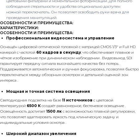
цветовыми фильтрами и моментальной фотофиксации. Для полного
соблюдения стерильности и удобства опционально доступен
ножной переключатель. Он позволяет освободить руки врача для
проведения манипуляций.
ОСОБЕННОСТИ И ПРЕИМУЩЕСТВА:
ХАРАКТЕРИСТИКИ:
ОСОБЕННОСТИ И ПРЕИМУЩЕСТВА:
Профессиональная видеосистема и управление
Оснащён цифровой оптической головкой с матрицей CMOS 1/3″ и Full HD
камерой с частотой
60 кадров в секунду
, что обеспечивает плавное и
чёткое изображение при динамическом наблюдении . Видеовыход SDI
гарантирует передачу сигнала высочайшего качества без потерь .
Поддерживается автоматическая и ручная фокусировка, позволяя быстро
переключаться между обзорным осмотром и детальной оценкой зон
интереса .
Мощная и точная система освещения
Светодиодная подсветка на базе
11 источников
с цветовой
температурой
6500 К
создаёт равномерное, бестеневое освещение .
Освещённость достигает
1500 лк
с возможностью плавной регулировки,
что позволяет адаптировать яркость под клиническую задачу и
индивидуальные условия осмотра .
Широкий диапазон увеличения