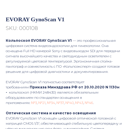
EVORAY GynoScan V1
SKU:
000108
Кольпоскоп EVORAY GynoScan V1
— это профессиональная
цифровая система видеоэндоскопии для гинекологии. Она
оснащена Full HD камерой Sony с видеовыходом SDI для передачи
сигнала высочайшего качества и светодиодным осветителем с
регулируемой цветовой температурой. Эргономичная стойка-
пантограф и совместимость с ПО «Кольпоэксперт» создают готовое
решение для цифровой диагностики и документирования.
EVORAY GynoScan V1 полностью соответствует
требованиям
Приказа Минздрава РФ от 20.10.2020 N 1130н
-
кольпоскоп (НКМИ 248430) является обязательным
оборудованием по стандартам оснащения в
приложениях:
№3
,
№21
,
№34
,
№37
,
№40
,
№43
,
№46
.
Оптическая система и качество освещения
EVORAY GynoScan V1 оснащён цифровой оптической головкой с
матрицей CMOS 1/3", обеспечивающей стабильную цветопередачу и
чёткую визуализацию при фото- и видеосъёмке. Система