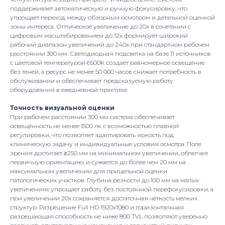
поддерживает автоматическую и ручную фокусировку, что
упрощает переход между обзорным осмотром и детальной оценкой
зоны интереса. Оптическое увеличение до 20x в сочетании с
цифровым масштабированием до 12x формирует широкий
рабочий диапазон увеличений до 240x при стандартном рабочем
расстоянии 300 мм. Светодиодная подсветка на базе 11 источников
с цветовой температурой 6500K создаёт равномерное освещение
без теней, а ресурс не менее 50 000 часов снижает потребность в
обслуживании и обеспечивает предсказуемую работу
оборудования в ежедневной практике.
Точность визуальной оценки
При рабочем расстоянии 300 мм система обеспечивает
освещённость не менее 1500 лк с возможностью плавной
регулировки, что позволяет адаптировать яркость под
клиническую задачу и индивидуальные условия осмотра. Поле
зрения достигает ≥250 мм на минимальном увеличении, облегчая
первичную ориентацию, и сужается до более чем 20 мм на
максимальном увеличении для прицельной оценки
патологических участков. Глубина резкости до 100 мм на малых
увеличениях упрощает работу без постоянной перефокусировки, а
при увеличении 20x сохраняется достаточная чёткость мелких
структур. Разрешение Full HD 1920x1080 и горизонтальная
разрешающая способность не ниже 800 TVL позволяют уверенно