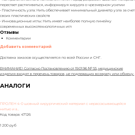
перестает растягиваться, информируя хирурга о чрезмерном усилии
• Пластичность узла: Нить обеспечивает минимальный диаметр узла за счет
своих пластических свойств
• Инновационные иглы: Нить имеет наиболее полную линейку
современных высокотехнологичных игл
Отзывы
Комментарии
Добавить комментарий
Доставка заказов осуществляется по всей России и СНГ.
ВНИМАНИЕ! Согласно Постановлению от 19.01.96 № 55, медицинские
изделия входят в перечень товаров, не подлежащих возврату или обмену.
АНАЛОГИ
ПРОЛЕН 4-0 шовный хирургический материал с нерассасывающейся
нитью и а...
Код товара: 47126
1 200 руб