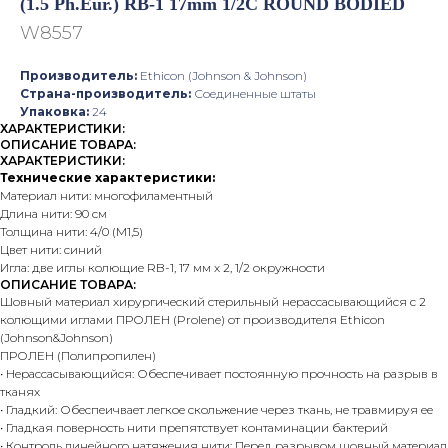
(1.5 Ph.Eur.) RB-1 17mm 1/2C ROUND BODIED
W8557
Производитель:
Ethicon (Johnson & Johnson)
Страна-производитель:
Соединенные штаты
Упаковка:
24
ХАРАКТЕРИСТИКИ:
ОПИСАНИЕ ТОВАРА:
ХАРАКТЕРИСТИКИ:
Технические характеристики:
Материал нити: многофиламентный
Длина нити: 90 см
Толщина нити: 4/0 (М1,5)
Цвет нити: синий
Игла: две иглы колющие RB-1, 17 мм х 2, 1/2 окружности
ОПИСАНИЕ ТОВАРА:
Шовный материал хирургический стерильный нерассасывающийся с 2
колющими иглами ПРОЛЕН (Prolene) от производителя Ethicon
(Johnson&Johnson)
ПРОЛЕН (Полипропилен)
• Нерассасывающийся: Обеспечивает постоянную прочность на разрыв в
тканях
• Гладкий: Обеспеичвает легкое скольжение через ткань, не травмируя ее
• Гладкая поверность нити препятствует контаминации бактерий
• Контроль линейного натяжения нити: Перед разрывом шовный материал