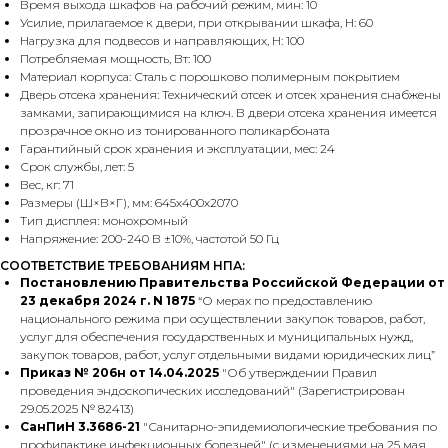
Время выхода шкафов на рабочий режим, мин: 10
Усилие, прилагаемое к двери, при открывании шкафа, Н: 60
Нагрузка для подвесов и направляющих, H: 100
Потребляемая мощность, Вт: 100
Материал корпуса: Сталь с порошково полимерным покрытием
Дверь отсека хранения: Технический отсек и отсек хранения снабжены
замками, запирающимися на ключ. В двери отсека хранения имеется
прозрачное окно из тонированного поликарбоната
Гарантийный срок хранения и эксплуатации, мес: 24
Срок службы, лет: 5
Вес, кг: 71
Размеры (Ш×В×Г), мм: 645х400х2070
Тип дисплея: монохромный
Напряжение: 200-240 В ±10%, частотой 50 Гц
СООТВЕТСТВИЕ ТРЕБОВАНИЯМ НПА:
Постановлению Правительства Российской Федерации от
23 декабря 2024 г. N 1875
“О мерах по предоставлению
национального режима при осуществлении закупок товаров, работ,
услуг для обеспечения государственных и муниципальных нужд,
закупок товаров, работ, услуг отдельными видами юридических лиц”
Приказ № 206н от 14.04.2025
"Об утверждении Правил
проведения эндоскопических исследований" (Зарегистрирован
29.05.2025 № 82413)
СанПиН 3.3686-21
"Санитарно-эпидемиологические требования по
профилактике инфекционных болезней" (с изменениями на 25 мая