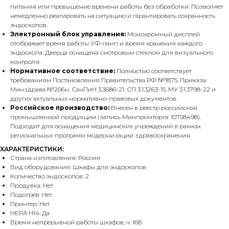
питания или превышение времени работы без обработки. Позволяет
немедленно реагировать на ситуацию и гарантировать сохранность
эндоскопов.
Электронный блок управления:
Монохромный дисплей
отображает время работы УФ-ламп и время хранения каждого
эндоскопа. Дверца оснащена смотровым стеклом для визуального
контроля.
Нормативное соответствие:
Полностью соответствует
требованиям Постановления Правительства РФ №1875, Приказа
Минздрава №206н, СанПиН 3.3686-21, СП 3.1.3263-15, МУ 3.1.3798-22 и
других актуальных нормативно-правовых документов.
Российское производство:
Внесен в реестр российской
промышленной продукции (запись Минпромторга: 10758498).
Подходит для оснащения медицинских учреждений в рамках
региональных программ модернизации здравоохранения.
ХАРАКТЕРИСТИКИ:
Страна изготовления: Россия
Вид оборудования: Шкафы для эндоскопов
Количество эндоскопов: 2
Продувка: Нет
Подогрев: Нет
Принтер: Нет
HEPA H14: Да
Время непрерывной работы шкафов, ч: 168