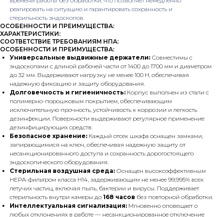
времени работы без обработки, что позволяет немедленно
реагировать на ситуацию и гарантировать сохранность и
стерильность эндоскопов.
ОСОБЕННОСТИ И ПРЕИМУЩЕСТВА:
ХАРАКТЕРИСТИКИ:
СООТВЕТСТВИЕ ТРЕБОВАНИЯМ НПА:
ОСОБЕННОСТИ И ПРЕИМУЩЕСТВА:
Универсальные выдвижные держатели:
Совместимы с
эндоскопами с длиной рабочей части от 1400 до 1700 мм и диаметром
до 32 мм. Выдерживают нагрузку не менее 100 Н, обеспечивая
надежную фиксацию и защиту оборудования.
Долговечность и гигиеничность:
Корпус выполнен из стали с
полимерно-порошковым покрытием, обеспечивающим
исключительную прочность, устойчивость к коррозии и легкость
дезинфекции. Поверхности выдерживают регулярное применение
дезинфицирующих средств.
Безопасное хранение:
Каждый отсек шкафа оснащен замками,
запирающимися на ключ, обеспечивая надежную защиту от
несанкционированного доступа и сохранность дорогостоящего
эндоскопического оборудования.
Стерильная воздушная среда:
Оснащен высокоэффективным
HEPA-фильтром класса H14, задерживающим не менее 99,995% всех
летучих частиц, включая пыль, бактерии и вирусы. Поддерживает
стерильность внутри камеры до
168 часов
без повторной обработки.
Интеллектуальная сигнализация:
Мгновенно оповещает о
любых отклонениях в работе — несанкционированное отключение